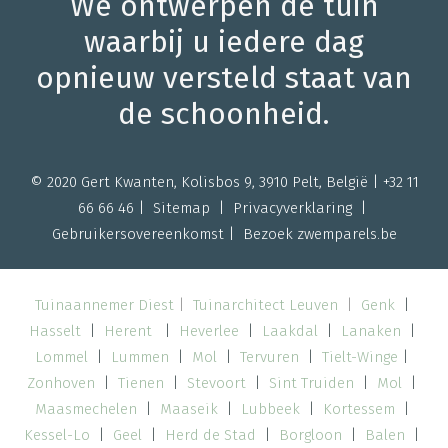
We ontwerpen de tuin
waarbij u iedere dag
opnieuw versteld staat van
de schoonheid.
© 2020 Gert Kwanten, Kolisbos 9, 3910 Pelt, België |
+32 11
66 66 46
|
Sitemap |
Privacyverklaring
|
Gebruikersovereenkomst
| Bezoek
zwemparels.be
Tuinaannemer Diest
|
Tuinarchitect Leuven
|
Genk
|
Hasselt
|
Herent
|
Heverlee
|
Laakdal
|
Lanaken
|
Lommel
|
Lummen
|
Mol
|
Tervuren
|
Tielt-Winge
|
Zonhoven
|
Tienen
|
Stevoort
|
Sint Truiden
|
Mol
|
Maasmechelen
|
Maaseik
|
Lubbeek
|
Kortessem
|
Kessel-Lo
|
Geel
|
Herd de Stad
|
Borgloon
|
Balen
|