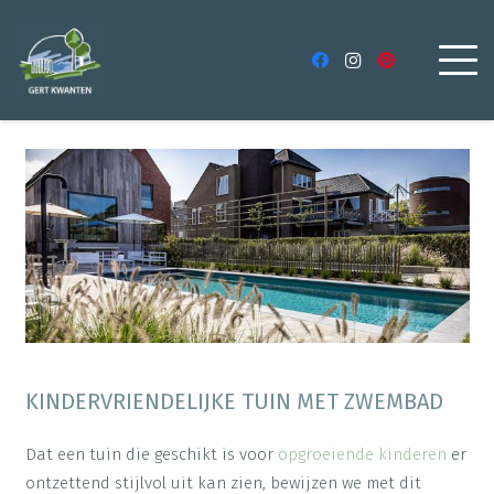
KINDERVRIENDELIJKE TUIN MET ZWEMBAD
Dat een tuin die geschikt is voor
opgroeiende kinderen
er
ontzettend stijlvol uit kan zien, bewijzen we met dit