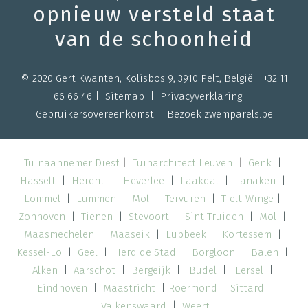
opnieuw versteld staat
van de schoonheid
© 2020 Gert Kwanten, Kolisbos 9, 3910 Pelt, België |
+32 11
66 66 46
|
Sitemap |
Privacyverklaring
|
Gebruikersovereenkomst
| Bezoek
zwemparels.be
Tuinaannemer Diest
|
Tuinarchitect Leuven
|
Genk
|
Hasselt
|
Herent
|
Heverlee
|
Laakdal
|
Lanaken
|
Lommel
|
Lummen
|
Mol
|
Tervuren
|
Tielt-Winge
|
Zonhoven
|
Tienen
|
Stevoort
|
Sint Truiden
|
Mol
|
Maasmechelen
|
Maaseik
|
Lubbeek
|
Kortessem
|
Kessel-Lo
|
Geel
|
Herd de Stad
|
Borgloon
|
Balen
|
Alken
|
Aarschot
|
Bergeijk
|
Budel
|
Eersel
|
Eindhoven
|
Maastricht
|
Roermond
|
Sittard
|
Valkenswaard
|
Weert