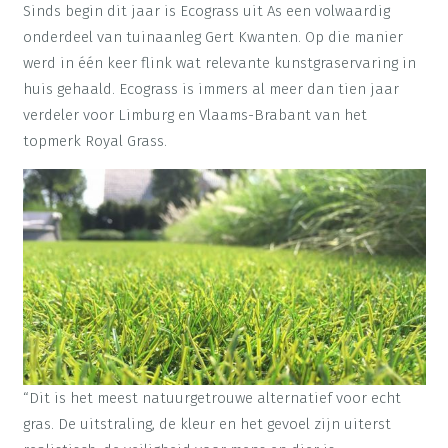
Sinds begin dit jaar is Ecograss uit As een volwaardig
onderdeel van tuinaanleg Gert Kwanten. Op die manier
werd in één keer flink wat relevante kunstgraservaring in
huis gehaald. Ecograss is immers al meer dan tien jaar
verdeler voor Limburg en Vlaams-Brabant van het
topmerk Royal Grass.
“Dit is het meest natuurgetrouwe alternatief voor echt
gras. De uitstraling, de kleur en het gevoel zijn uiterst