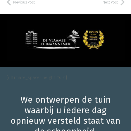
Previous Post
Next Post
[ultimate_spacer height=”60″]
We ontwerpen de tuin
waarbij u iedere dag
opnieuw versteld staat van