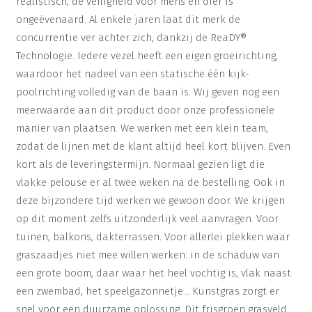
realistisch, de veiligheid voor mens en dier is
ongeëvenaard. Al enkele jaren laat dit merk de
concurrentie ver achter zich, dankzij de ReaDY®
Technologie. Iedere vezel heeft een eigen groeirichting,
waardoor het nadeel van een statische één kijk-
poolrichting volledig van de baan is. Wij geven nog een
meerwaarde aan dit product door onze professionele
manier van plaatsen. We werken met een klein team,
zodat de lijnen met de klant altijd heel kort blijven. Even
kort als de leveringstermijn. Normaal gezien ligt die
vlakke pelouse er al twee weken na de bestelling. Ook in
deze bijzondere tijd werken we gewoon door. We krijgen
op dit moment zelfs uitzonderlijk veel aanvragen. Voor
tuinen, balkons, dakterrassen. Voor allerlei plekken waar
graszaadjes niet mee willen werken: in de schaduw van
een grote boom, daar waar het heel vochtig is, vlak naast
een zwembad, het speelgazonnetje… Kunstgras zorgt er
snel voor een duurzame oplossing. Dit frisgroen grasveld