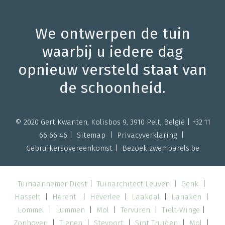
We ontwerpen de tuin
waarbij u iedere dag
opnieuw versteld staat van
de schoonheid.
© 2020 Gert Kwanten, Kolisbos 9, 3910 Pelt, België |
+32 11
66 66 46
|
Sitemap |
Privacyverklaring
|
Gebruikersovereenkomst
| Bezoek
zwemparels.be
Tuinaannemer Diest
|
Tuinarchitect Leuven
|
Genk
|
Hasselt
|
Herent
|
Heverlee
|
Laakdal
|
Lanaken
|
Lommel
|
Lummen
|
Mol
|
Tervuren
|
Tielt-Winge
|
Zonhoven
|
Tienen
|
Stevoort
|
Sint Truiden
|
Mol
|