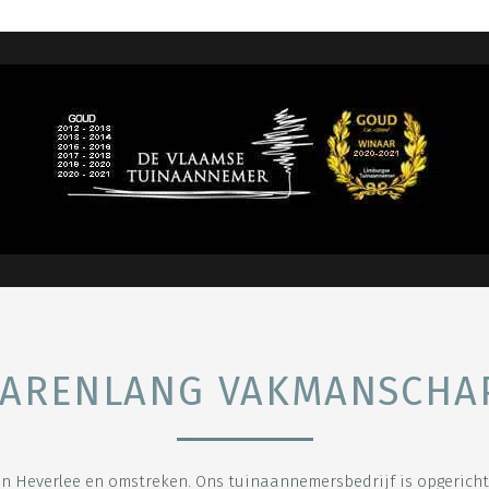
JARENLANG VAKMANSCHA
n Heverlee en omstreken. Ons tuinaannemersbedrijf is opgericht i