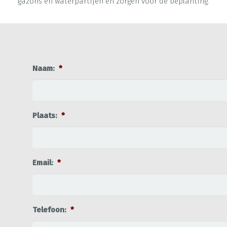
gazons en waterpartijen en zorgen voor de beplanting.
Naam:
*
Plaats:
*
Email:
*
Telefoon:
*