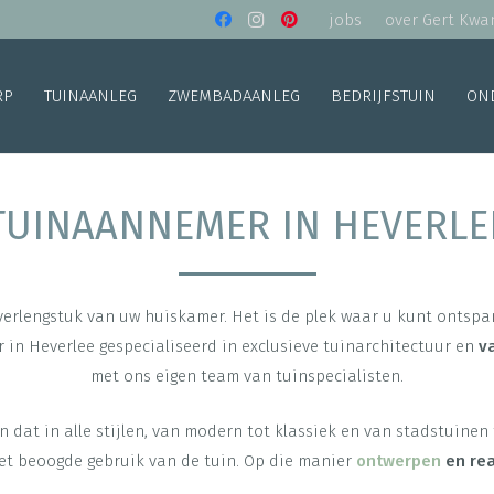
jobs
over Gert Kwa
RP
TUINAANLEG
ZWEMBADAANLEG
BEDRIJFSTUIN
ON
TUINAANNEMER IN HEVERLE
 verlengstuk van uw huiskamer. Het is de plek waar u kunt ontsp
 in Heverlee gespecialiseerd in exclusieve tuinarchitectuur en
v
met ons eigen team van tuinspecialisten.
 dat in alle stijlen, van modern tot klassiek en van stadstuinen
et beoogde gebruik van de tuin. Op die manier
ontwerpen
en rea