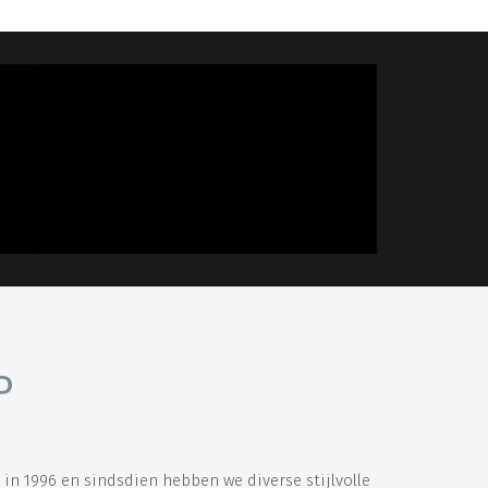
P
n 1996 en sindsdien hebben we diverse stijlvolle