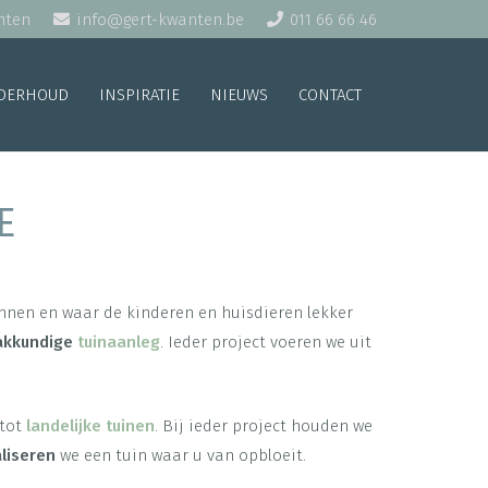
nten
info@gert-kwanten.be
011 66 66 46
DERHOUD
INSPIRATIE
NIEUWS
CONTACT
E
annen en waar de kinderen en huisdieren lekker
akkundige
tuinaanleg
. Ieder project voeren we uit
 tot
landelijke tuinen
. Bij ieder project houden we
liseren
we een tuin waar u van opbloeit.