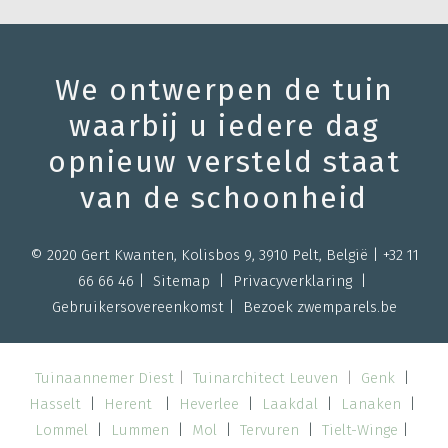
We ontwerpen de tuin
waarbij u iedere dag
opnieuw versteld staat
van de schoonheid
© 2020 Gert Kwanten, Kolisbos 9, 3910 Pelt, België |
+32 11
66 66 46
|
Sitemap |
Privacyverklaring
|
Gebruikersovereenkomst
| Bezoek
zwemparels.be
Tuinaannemer Diest
|
Tuinarchitect Leuven
|
Genk
|
Hasselt
|
Herent
|
Heverlee
|
Laakdal
|
Lanaken
|
Lommel
|
Lummen
|
Mol
|
Tervuren
|
Tielt-Winge
|