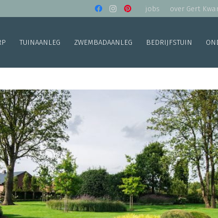
jobs
over Gert Kwa
RP
TUINAANLEG
ZWEMBADAANLEG
BEDRIJFSTUIN
ON