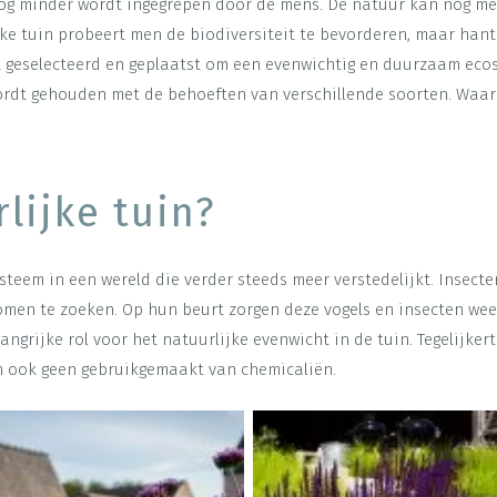
g minder wordt ingegrepen door de mens. De natuur kan nog mee
ijke tuin probeert men de biodiversiteit te bevorderen, maar ha
 geselecteerd en geplaatst om een evenwichtig en duurzaam ecos
wordt gehouden met de behoeften van verschillende soorten. Waa
lijke tuin?
steem in een wereld die verder steeds meer verstedelijkt. Insecte
men te zoeken. Op hun beurt zorgen deze vogels en insecten wee
angrijke rol voor het natuurlijke evenwicht in de tuin. Tegelijke
an ook geen gebruikgemaakt van chemicaliën.