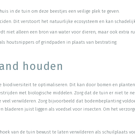
huis in de tuin om deze beestjes een veilige plek te geven.
iden. Dit verstoort het natuurlijke ecosysteem en kan schadelijk
edt niet alleen een bron van water voor dieren, maar ook extra r
ls houtsnippers of grindpaden in plaats van bestrating.
stand houden
 biodiversiteit te optimaliseren. Dit kan door bomen en planten
strijden met biologische middelen. Zorg dat de tuin er niet te ne
e veel verwilderen. Zorg bijvoorbeeld dat bodembeplanting voldo
en bladeren juist liggen als voedsel voor insecten. Om het verzor
hoek van de tuin bewust te laten verwilderen als schuilplaats v