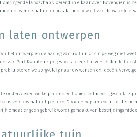
t omringende landschap vloeiend in elkaar over. Bovendien is het
t kinderen over de natuur en maakt hen bewust van de waarde erv
in laten ontwerpen
t voor het ontwerp en de aanleg van uw tuin of simpelweg niet we
rs van Gert Kwanten zijn gespecialiseerd in verschillende tuin
sprek luisteren we zorgvuldig naar uw wensen en ideeën. Vervolg
e onderzoeken welke planten en bomen het meest geschikt zijn 
 basis voor uw natuurlijke tuin. Door de beplanting af te stemm
angrijk omdat er geen gebruik wordt gemaakt van bestrijdingsmidde
atuurlijke tuin