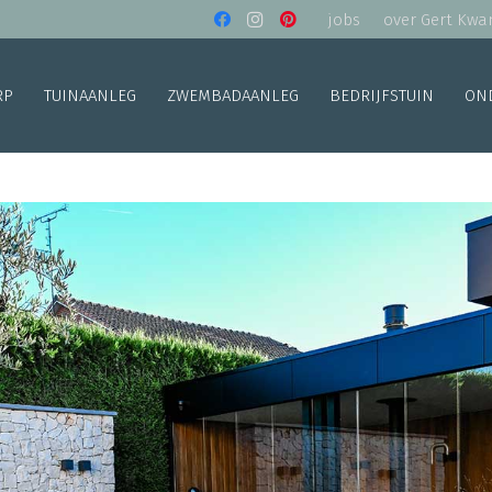
jobs
over Gert Kwa
RP
TUINAANLEG
ZWEMBADAANLEG
BEDRIJFSTUIN
ON